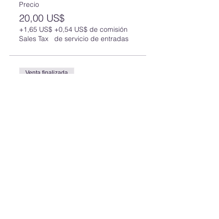
Precio
20,00 US$
+1,65 US$
+0,54 US$ de comisión
Sales Tax
de servicio de entradas
Venta finalizada
Tipo de entrada
ALL NIGHTS - PARTY
PASS
Leer más
Precio
165,00 US$
+13,61 US$
+4,47 US$ de comisión
Sales Tax
de servicio de entradas